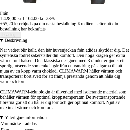
Från
1 428,00 kr
1 104,00 kr
-23%
+55,20 kr
erbjuds pa din nasta bestallning
Krediteras efter att din
bestallning har bekraftats
Loading...
Beskrivning
När vädret blir kallt. den här huvenjackan från adidas skyddar dig. Det
syntetiska fodret säkerställer din komfort. Den höga kragen ger extra
värme runt halsen. Den klassiska designen med 3 ränder erbjuder ett
sportigt utseende som enkelt går från en vandring på stigarna till att
njuta av en kopp varm choklad. CLIMAWARM håller värmen och
transporterar bort svett för att främja prestanda genom att hålla dig
varm och torr.
CLIMAWARM-teknologin är tillverkad med isolerande material som
behåller värmen för optimal kroppstemperatur. De svetttransportande
fibrerna gör att du håller dig torr och ger optimal komfort. Njut av
maximal värme och komfort.
Ytterligare information
Varumärke
adidas
Färg
svart