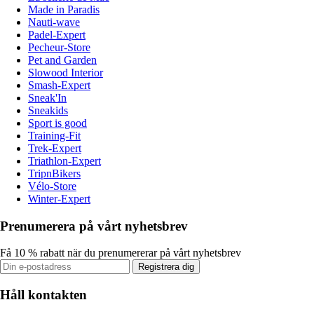
Made in Paradis
Nauti-wave
Padel-Expert
Pecheur-Store
Pet and Garden
Slowood Interior
Smash-Expert
Sneak'In
Sneakids
Sport is good
Training-Fit
Trek-Expert
Triathlon-Expert
TripnBikers
Vélo-Store
Winter-Expert
Prenumerera på vårt nyhetsbrev
Få 10 % rabatt när du prenumererar på vårt nyhetsbrev
Registrera dig
Håll kontakten