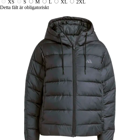
XS
S
M
L
XL
2XL
Detta fält är obligatoriskt