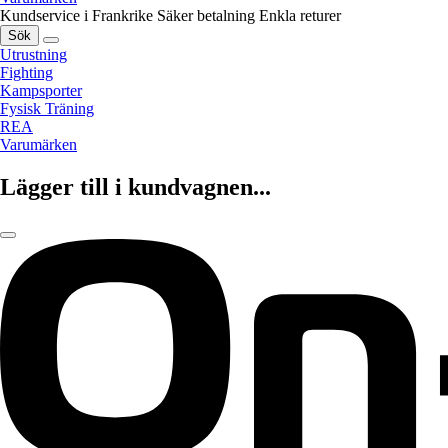
Kundservice i Frankrike
Säker betalning
Enkla returer
Sök
Utrustning
Fighting
Kampsporter
Fysisk Träning
REA
Varumärken
Lägger till i kundvagnen...