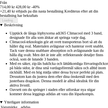
Från
714,00 kr
428,00 kr
-40%
+21,40 kr
erbjuds pa din nasta bestallning
Krediteras efter att din
bestallning har bekraftats
Loading...
Beskrivning
Upptäck de långa löpbyxorna adi365 Climacool med 3 band,
designade för alla som älskar att springa varje dag.
Climacool-teknologin gör att svett transporteras bort så att du
håller dig sval. Materialen avlägsnar och hanterar svett snabbt.
Tack vare denna snabbare absorption och avlägsnande kan du
hålla dig svalt. Men det är inte allt: reflekterande detaljer finns
också, som de lutande 3 banden.
Med en säker, zip-lås bakficka och lättåtkomliga förvaringsfickor
på båda sidor, är dina små vardagsföremål säkra och alltid inom
räckhåll. Med en hög midja sitter dessa byxor perfekt på plats.
Dessutom kan du justera dem efter dina önskemål med den
justerbara dragskon. Denna modell är alltså idealisk för din
aktiva livsstil.
Oavsett om du springer i staden eller utforskar nya stigar
kommer dessa leggings adidas att vara din löparkompis.
Ytterligare information
Varumärke
adidas