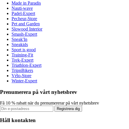
Made in Paradis
Nauti-wave
Padel-Expert
Pecheur-Store
Pet and Garden
Slowood Interior
Smash-Expert
Sneak'In
Sneakids
Sport is good
Training-Fit
Trek-Expert
Triathlon-Expert
TripnBikers
Vélo-Store
Winter-Expert
Prenumerera på vårt nyhetsbrev
Få 10 % rabatt när du prenumererar på vårt nyhetsbrev
Registrera dig
Håll kontakten