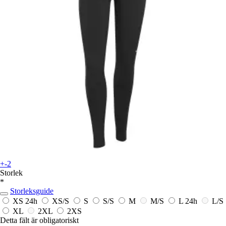
+-2
Storlek
*
Storleksguide
XS
24h
XS/S
S
S/S
M
M/S
L
24h
L/S
XL
2XL
2XS
Detta fält är obligatoriskt