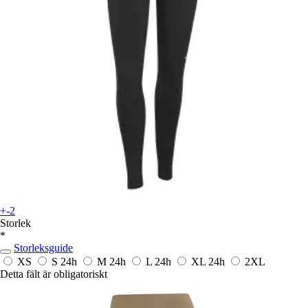
+-2
Storlek
*
Storleksguide
XS
S
24h
M
24h
L
24h
XL
24h
2XL
Detta fält är obligatoriskt