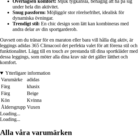
Överlägsen komfort:
Mjuk tygkänsla, behaglig att ha på sig
under hela din aktivitet.
Snug passform:
Möjliggör stor rörelsefrihet, idealisk för
dynamiska övningar.
Trendigt stil:
En chic design som lätt kan kombineras med
andra delar av din sportgarderob.
Oavsett om du tränar för en maraton eller bara vill hålla dig aktiv, är
leggings adidas 365 Climacool det perfekta valet för att förena stil och
funktionalitet. Lägg till en touch av prestanda till dina sportkläder med
dessa leggings, som möter alla dina krav när det gäller lätthet och
komfort.
Ytterligare information
Varumärke
adidas
Färg
khasix
Färg
Beige
Kön
Kvinna
Åldersgrupp
Vuxen
Loading...
Loading...
Alla våra varumärken