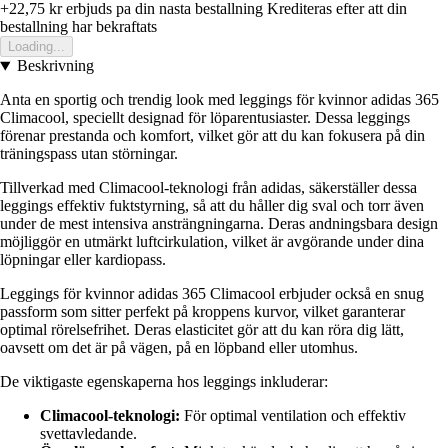
+22,75 kr
erbjuds pa din nasta bestallning
Krediteras efter att din
bestallning har bekraftats
Loading...
Beskrivning
Anta en sportig och trendig look med leggings för kvinnor adidas 365
Climacool, speciellt designad för löparentusiaster. Dessa leggings
förenar prestanda och komfort, vilket gör att du kan fokusera på din
träningspass utan störningar.
Tillverkad med Climacool-teknologi från adidas, säkerställer dessa
leggings effektiv fuktstyrning, så att du håller dig sval och torr även
under de mest intensiva ansträngningarna. Deras andningsbara design
möjliggör en utmärkt luftcirkulation, vilket är avgörande under dina
löpningar eller kardiopass.
Leggings för kvinnor adidas 365 Climacool erbjuder också en snug
passform som sitter perfekt på kroppens kurvor, vilket garanterar
optimal rörelsefrihet. Deras elasticitet gör att du kan röra dig lätt,
oavsett om det är på vägen, på en löpband eller utomhus.
De viktigaste egenskaperna hos leggings inkluderar:
Climacool-teknologi:
För optimal ventilation och effektiv
svettavledande.