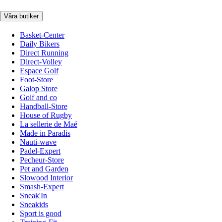
Våra butiker
Basket-Center
Daily Bikers
Direct Running
Direct-Volley
Espace Golf
Foot-Store
Galop Store
Golf and co
Handball-Store
House of Rugby
La sellerie de Maé
Made in Paradis
Nauti-wave
Padel-Expert
Pecheur-Store
Pet and Garden
Slowood Interior
Smash-Expert
Sneak'In
Sneakids
Sport is good