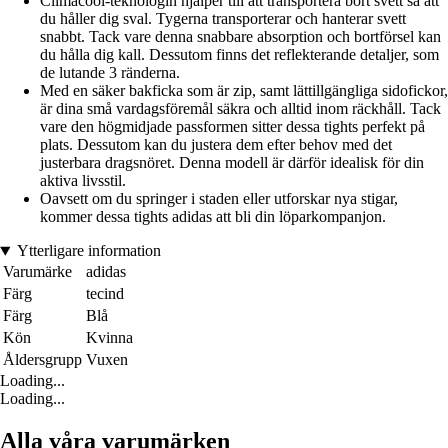
Climacool-teknologin hjälper till att transportera bort svett så att
du håller dig sval. Tygerna transporterar och hanterar svett
snabbt. Tack vare denna snabbare absorption och bortförsel kan
du hålla dig kall. Dessutom finns det reflekterande detaljer, som
de lutande 3 ränderna.
Med en säker bakficka som är zip, samt lättillgängliga sidofickor,
är dina små vardagsföremål säkra och alltid inom räckhåll. Tack
vare den högmidjade passformen sitter dessa tights perfekt på
plats. Dessutom kan du justera dem efter behov med det
justerbara dragsnöret. Denna modell är därför idealisk för din
aktiva livsstil.
Oavsett om du springer i staden eller utforskar nya stigar,
kommer dessa tights adidas att bli din löparkompanjon.
Ytterligare information
Varumärke
adidas
Färg
tecind
Färg
Blå
Kön
Kvinna
Åldersgrupp
Vuxen
Loading...
Loading...
Alla våra varumärken