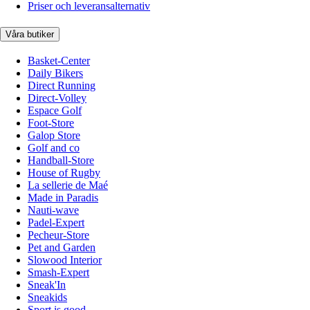
Priser och leveransalternativ
Våra butiker
Basket-Center
Daily Bikers
Direct Running
Direct-Volley
Espace Golf
Foot-Store
Galop Store
Golf and co
Handball-Store
House of Rugby
La sellerie de Maé
Made in Paradis
Nauti-wave
Padel-Expert
Pecheur-Store
Pet and Garden
Slowood Interior
Smash-Expert
Sneak'In
Sneakids
Sport is good